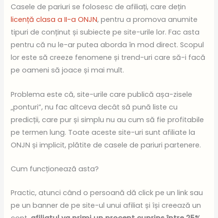
Casele de pariuri se folosesc de afiliați, care dețin
licență clasa a II-a ONJN
, pentru a promova anumite
tipuri de conținut și subiecte pe site-urile lor. Fac asta
pentru că nu le-ar putea aborda în mod direct. Scopul
lor este să creeze fenomene și trend-uri care să-i facă
pe oameni să joace și mai mult.
Problema este că, site-urile care publică așa-zisele
„ponturi”, nu fac altceva decât să pună liste cu
predicții, care pur și simplu nu au cum să fie profitabile
pe termen lung. Toate aceste site-uri sunt afiliate la
ONJN și implicit, plătite de casele de pariuri partenere.
Cum funcționează asta?
Practic, atunci când o persoană dă click pe un link sau
pe un banner de pe site-ul unui afiliat și își creează un