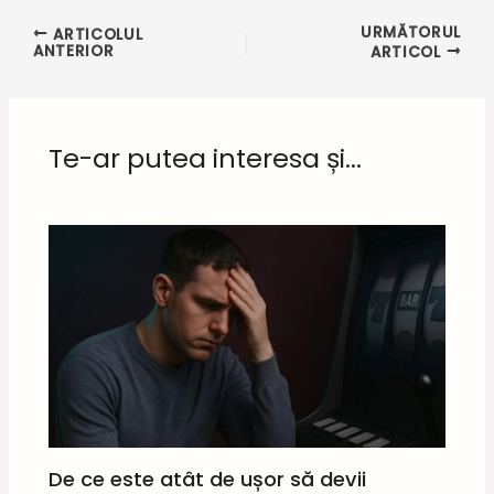
URMĂTORUL
ARTICOLUL
ANTERIOR
ARTICOL
Te-ar putea interesa și...
De ce este atât de ușor să devii