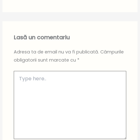
Lasă un comentariu
Adresa ta de email nu va fi publicată.
Câmpurile
obligatorii sunt marcate cu
*
Type
here..