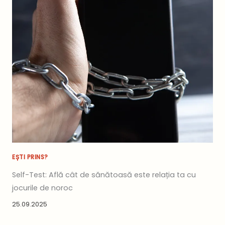
EȘTI PRINS?
Self-Test: Află cât de sănătoasă este relația ta cu
jocurile de noroc
25.09.2025